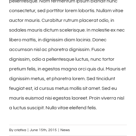
pellentesque. Nam fermentum ipsum blandit nunc
consectetur, sed porttitor lorem lobortis. Nullam vitae
auctor mauris. Curabitur rutrum placerat odio, in
sodales mauris dictum scelerisque. In molestie ex nec
libero mattis, in dignissim diam lacinia. Donec
accumsan nisl ac pharetra dignissim. Fusce
dignissim, odio a pellentesque luctus, nunc tortor
pretium felis, in egestas magna orci quis dui. Mauris et
dignissim metus, et pharetra lorem. Sed tincidunt
feugiat est, id cursus metus mollis sit amet. Sed eu
mauris euismod nisi egestas laoreet. Proin viverra nisl
a luctus suscipit. Nulla vitae eleifend felis.
By
criativa
|
June 15th, 2015
|
News