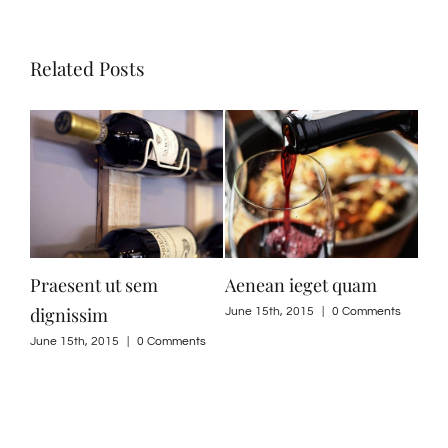
Related Posts
Praesent ut sem
Aenean ieget quam
Cur
dignissim
June 15th, 2015
|
0 Comments
June
ts
June 15th, 2015
|
0 Comments