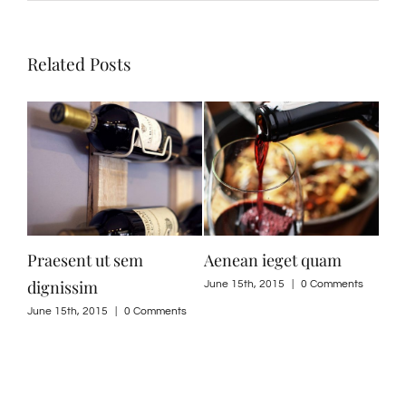
Related Posts
Praesent ut sem
Aenean ieget quam
Nul
dignissim
June 15th, 2015
|
0 Comments
June
ts
June 15th, 2015
|
0 Comments