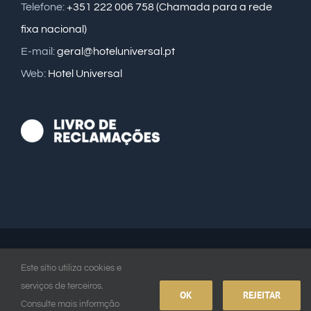
Telefone:
+351 222 006 758 (Chamada para a rede
fixa nacional)
E-mail:
geral@hoteluniversal.pt
Web:
Hotel Universal
© Copyright
2026 | Desenvolvido por
Ideia CRIATIVA
| Todos os
Este sítio utiliza cookies e
direitos reservados |
Hotel Universal
serviços de terceiros.
OK
REJEITAR
Facebook
Instagram
Consulte mais informção